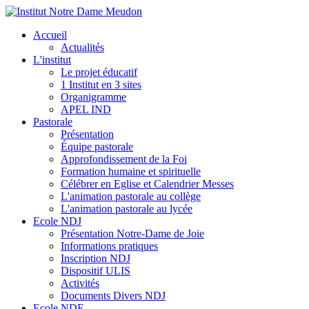
Accueil
Actualités
L'institut
Le projet éducatif
1 Institut en 3 sites
Organigramme
APEL IND
Pastorale
Présentation
Équipe pastorale
Approfondissement de la Foi
Formation humaine et spirituelle
Célébrer en Eglise et Calendrier Messes
L'animation pastorale au collège
L'animation pastorale au lycée
Ecole NDJ
Présentation Notre-Dame de Joie
Informations pratiques
Inscription NDJ
Dispositif ULIS
Activités
Documents Divers NDJ
Ecole NDE