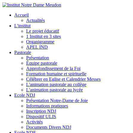
Accueil
Actualités
L'institut
Le projet éducatif
1 Institut en 3 sites
Organigramme
APEL IND
Pastorale
Présentation
Équipe pastorale
Approfondissement de la Foi
Formation humaine et spirituelle
Célébrer en Eglise et Calendrier Messes
L'animation pastorale au collège
L'animation pastorale au lycée
Ecole NDJ
Présentation Notre-Dame de Joie
Informations pratiques
Inscription NDJ
Dispositif ULIS
Activités
Documents Divers NDJ
Ecole NDE